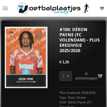
Ga
direct
naar
de
hoofdinhoud
#100: DÉRON
PAYNE (FC
VOLENDAM) - PLUS
EREDIVISIE
2025/2026
€ 1,25
In
winkelwagen
Plus Eredivisie 2025/2026
Type: Base Sticker
#100: Déron Payne (FC