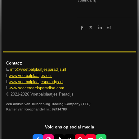
Volendam)
D
D
S
D
e
e
h
e
l
e
a
l
e
l
r
e
n
e
n
Contact:
E
info@voetbalplaatjesparadijs.nl
I
www.voetbalplaatjes.eu
I
www.voetbalplaatjesparadijs.nl
I
www.soccercardsparadise.com
© 2021-2026 Voetbalplaatjes Paradijs
een divisie van Tuinenburg Trading Company (TTC)
Kamer van Koophandel nr.: 92414788
Volg ons op social media