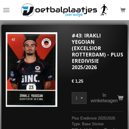
Ga
direct
naar
de
hoofdinhoud
#43: IRAKLI
YEGOIAN
(EXCELSIOR
ROTTERDAM) - PLUS
EREDIVISIE
2025/2026
€ 1,25
In
winkelwagen
Plus Eredivisie 2025/2026
Type: Base Sticker