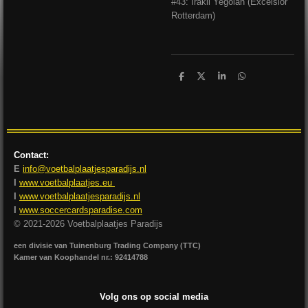
#43: Irakli Yegoian (Excelsior
Rotterdam)
D
D
S
D
e
e
h
e
l
e
a
l
e
l
r
e
n
e
n
Contact:
E
info@voetbalplaatjesparadijs.nl
I
www.voetbalplaatjes.eu
I
www.voetbalplaatjesparadijs.nl
I
www.soccercardsparadise.com
© 2021-2026 Voetbalplaatjes Paradijs
een divisie van Tuinenburg Trading Company (TTC)
Kamer van Koophandel nr.: 92414788
Volg ons op social media