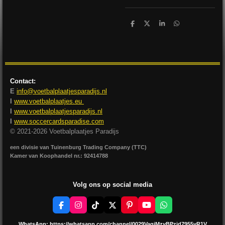
D
D
S
D
e
e
h
e
l
e
a
l
e
l
r
e
n
e
n
Contact:
E
info@voetbalplaatjesparadijs.nl
I
www.voetbalplaatjes.eu
I
www.voetbalplaatjesparadijs.nl
I
www.soccercardsparadise.com
© 2021-2026 Voetbalplaatjes Paradijs
een divisie van Tuinenburg Trading Company (TTC)
Kamer van Koophandel nr.: 92414788
Volg ons op social media
F
I
T
X
P
Y
W
a
n
i
i
o
h
c
s
k
n
u
a
WhatsApp:
https://whatsapp.com/channel/0029VagjMzyBPzjd7955yR1V