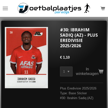
Ga
direct
naar
de
hoofdinhoud
#30: IBRAHIM
SADIQ (AZ) - PLUS
EREDIVISIE
2025/2026
€ 1,10
In
winkelwagen
Plus Eredivisie 2025/2026
Type: Base Sticker
#30: Ibrahim Sadiq (AZ)