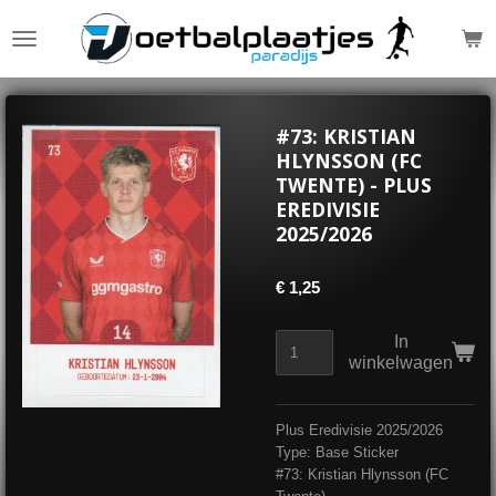
Ga
direct
naar
de
hoofdinhoud
#73: KRISTIAN
HLYNSSON (FC
TWENTE) - PLUS
EREDIVISIE
2025/2026
€ 1,25
In
winkelwagen
Plus Eredivisie 2025/2026
Type: Base Sticker
#73: Kristian Hlynsson (FC