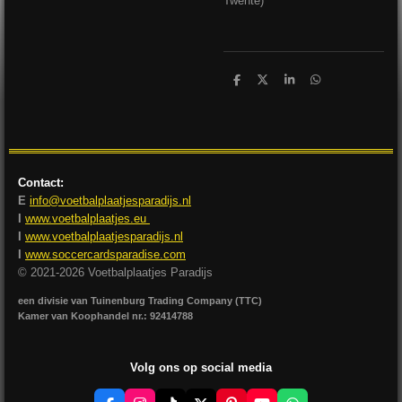
Twente)
D
D
S
D
e
e
h
e
l
e
a
l
e
l
r
e
n
e
n
Contact:
E
info@voetbalplaatjesparadijs.nl
I
www.voetbalplaatjes.eu
I
www.voetbalplaatjesparadijs.nl
I
www.soccercardsparadise.com
© 2021-2026 Voetbalplaatjes Paradijs
een divisie van Tuinenburg Trading Company (TTC)
Kamer van Koophandel nr.: 92414788
Volg ons op social media