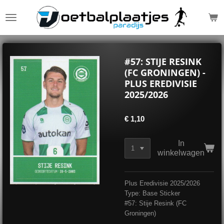
Ga
direct
naar
de
hoofdinhoud
#57: STIJE RESINK
(FC GRONINGEN) -
PLUS EREDIVISIE
2025/2026
€ 1,10
In
winkelwagen
Plus Eredivisie 2025/2026
Type: Base Sticker
#57: Stije Resink (FC
Groningen)