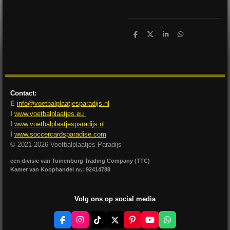
D
D
S
D
e
e
h
e
l
e
a
l
e
l
r
e
n
e
n
Contact:
E
info@voetbalplaatjesparadijs.nl
I
www.voetbalplaatjes.eu
I
www.voetbalplaatjesparadijs.nl
I
www.soccercardsparadise.com
© 2021-2026 Voetbalplaatjes Paradijs
een divisie van Tuinenburg Trading Company (TTC)
Kamer van Koophandel nr.: 92414788
Volg ons op social media
F
I
T
X
P
Y
W