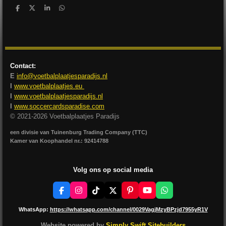
D
D
S
D
e
e
h
e
l
e
a
l
e
l
r
e
n
e
n
Contact:
E
info@voetbalplaatjesparadijs.nl
I
www.voetbalplaatjes.eu
I
www.voetbalplaatjesparadijs.nl
I
www.soccercardsparadise.com
© 2021-2026 Voetbalplaatjes Paradijs
een divisie van Tuinenburg Trading Company (TTC)
Kamer van Koophandel nr.: 92414788
Volg ons op social media
F
I
T
X
P
Y
W
a
n
i
i
o
h
c
s
k
n
u
a
WhatsApp:
https://whatsapp.com/channel/0029VagjMzyBPzjd7955yR1V
e
t
T
t
T
t
b
a
o
e
u
s
Website powered by
Simply Swift Sitebuilders