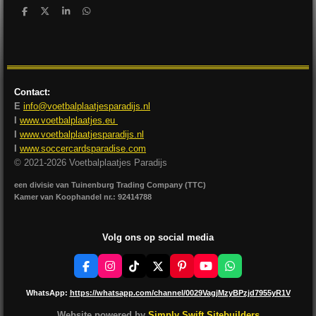
D
D
S
D
e
e
h
e
l
e
a
l
e
l
r
e
n
e
n
Contact:
E
info@voetbalplaatjesparadijs.nl
I
www.voetbalplaatjes.eu
I
www.voetbalplaatjesparadijs.nl
I
www.soccercardsparadise.com
© 2021-2026 Voetbalplaatjes Paradijs
een divisie van Tuinenburg Trading Company (TTC)
Kamer van Koophandel nr.: 92414788
Volg ons op social media
F
I
T
X
P
Y
W
a
n
i
i
o
h
c
s
k
n
u
a
WhatsApp:
https://whatsapp.com/channel/0029VagjMzyBPzjd7955yR1V
e
t
T
t
T
t
b
a
o
e
u
s
Website powered by
Simply Swift Sitebuilders