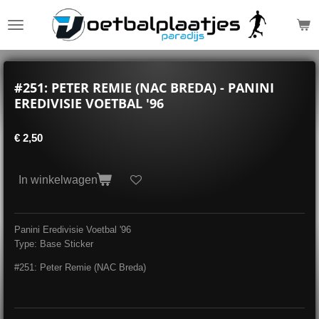
Ga
direct
naar
de
hoofdinhoud
#251: PETER REMIE (NAC BREDA) - PANINI
EREDIVISIE VOETBAL '96
€ 2,50
In winkelwagen
Panini Eredivisie Voetbal '96
Type: Base Sticker
#251: Peter Remie (NAC Breda)