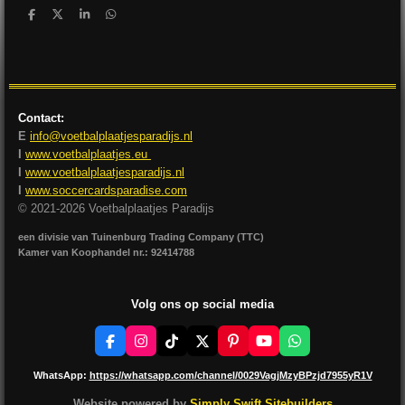
D
D
S
D
e
e
h
e
l
e
a
l
e
l
r
e
n
e
n
Contact:
E
info@voetbalplaatjesparadijs.nl
I
www.voetbalplaatjes.eu
I
www.voetbalplaatjesparadijs.nl
I
www.soccercardsparadise.com
© 2021-2026 Voetbalplaatjes Paradijs
een divisie van Tuinenburg Trading Company (TTC)
Kamer van Koophandel nr.: 92414788
Volg ons op social media
F
I
T
X
P
Y
W
a
n
i
i
o
h
c
s
k
n
u
a
WhatsApp:
https://whatsapp.com/channel/0029VagjMzyBPzjd7955yR1V
e
t
T
t
T
t
b
a
o
e
u
s
Website powered by
Simply Swift Sitebuilders