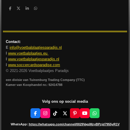
D
D
S
D
e
e
h
e
l
e
a
l
e
l
r
e
n
e
n
Contact:
E
info@voetbalplaatjesparadijs.nl
I
www.voetbalplaatjes.eu
I
www.voetbalplaatjesparadijs.nl
I
www.soccercardsparadise.com
© 2021-2026 Voetbalplaatjes Paradijs
een divisie van Tuinenburg Trading Company (TTC)
Kamer van Koophandel nr.: 92414788
Volg ons op social media
F
I
T
X
P
Y
W
a
n
i
i
o
h
c
s
k
n
u
a
WhatsApp:
https://whatsapp.com/channel/0029VagjMzyBPzjd7955yR1V
e
t
T
t
T
t