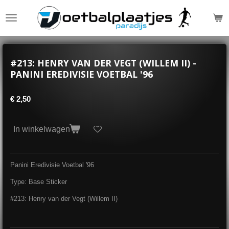
Ga
direct
naar
de
hoofdinhoud
#213: HENRY VAN DER VEGT (WILLEM II) -
PANINI EREDIVISIE VOETBAL '96
€ 2,50
In winkelwagen
Panini Eredivisie Voetbal '96
Type: Base Sticker
#213: Henry van der Vegt (Willem II)