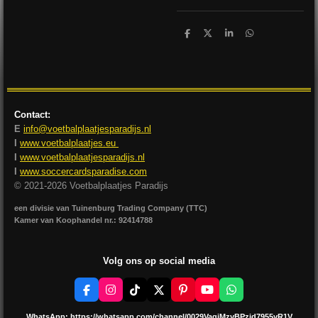
D
D
S
D
e
e
h
e
l
e
a
l
e
l
r
e
n
e
n
Contact:
E
info@voetbalplaatjesparadijs.nl
I
www.voetbalplaatjes.eu
I
www.voetbalplaatjesparadijs.nl
I
www.soccercardsparadise.com
© 2021-2026 Voetbalplaatjes Paradijs
een divisie van Tuinenburg Trading Company (TTC)
Kamer van Koophandel nr.: 92414788
Volg ons op social media
F
I
T
X
P
Y
W
a
n
i
i
o
h
c
s
k
n
u
a
WhatsApp:
https://whatsapp.com/channel/0029VagjMzyBPzjd7955yR1V