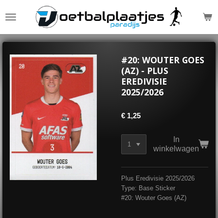
Ga
direct
naar
de
hoofdinhoud
#20: WOUTER GOES
(AZ) - PLUS
EREDIVISIE
2025/2026
€ 1,25
In
winkelwagen
Plus Eredivisie 2025/2026
Type: Base Sticker
#20: Wouter Goes (AZ)