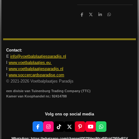
D
D
S
D
e
e
h
e
l
e
a
l
e
l
r
e
n
e
n
Contact:
E
info@voetbalplaatjesparadijs.nl
I
www.voetbalplaatjes.eu
I
www.voetbalplaatjesparadijs.nl
I
www.soccercardsparadise.com
© 2021-2026 Voetbalplaatjes Paradijs
een divisie van Tuinenburg Trading Company (TTC)
Kamer van Koophandel nr.: 92414788
Volg ons op social media
F
I
T
X
P
Y
W
a
n
i
i
o
h
c
s
k
n
u
a
WhatsApp:
https://whatsapp.com/channel/0029VagjMzyBPzjd7955yR1V