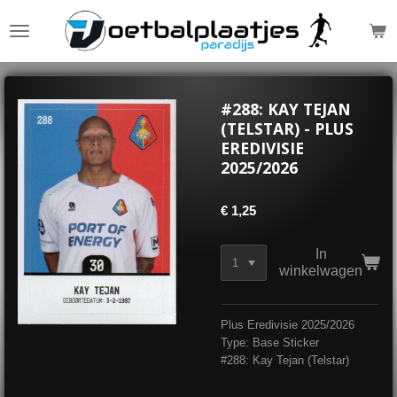
Ga
direct
naar
de
hoofdinhoud
#288: KAY TEJAN
(TELSTAR) - PLUS
EREDIVISIE
2025/2026
€ 1,25
In
winkelwagen
Plus Eredivisie 2025/2026
Type: Base Sticker
#288: Kay Tejan (Telstar
)