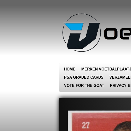
Ga
direct
naar
de
hoofdinhoud
HOME
MERKEN VOETBALPLAAT
PSA GRADED CARDS
VERZAMEL
VOTE FOR THE GOAT
PRIVACY B