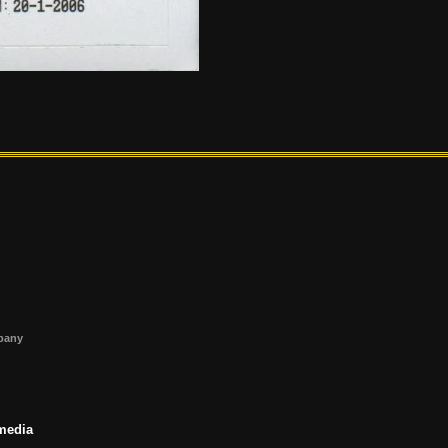
s
mpany
 media