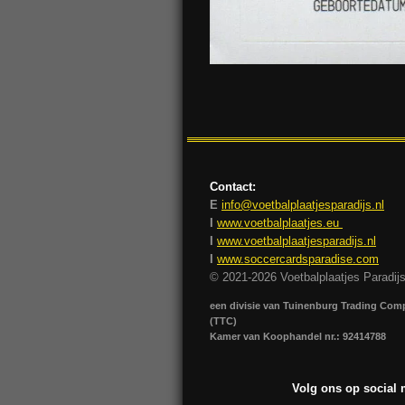
Contact:
E
info@voetbalplaatjesparadijs.nl
I
www.voetbalplaatjes.eu
I
www.voetbalplaatjesparadijs.nl
I
www.soccercardsparadise.com
© 2021-2026 Voetbalplaatjes Paradij
een divisie van Tuinenburg Trading Co
(TTC)
Kamer van Koophandel nr.: 92414788
Volg ons op social