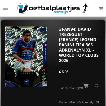
Ga
direct
naar
de
hoofdinhoud
#FAN94: DAVID
TREZEGUET
(FRANCE) LEGEND -
PANINI FIFA 365
ADRENALYN XL -
WORLD TOP CLUBS
2026
€ 5,95
In
winkelwagen
Panini FIFA 365 Adrenalyn XL