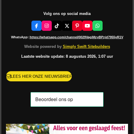
Volg ons op social media
F
I
T
X
P
Y
W
a
n
i
i
o
h
c
s
k
n
u
a
WhatsApp:
https://whatsapp.com/channel/0029VagjMzyBPzjd7955yR1V
e
t
T
t
T
t
b
a
o
e
u
s
Website powered by
Simply Swift Sitebuilders
o
g
k
r
b
A
o
r
e
e
p
Laatste website update: 8 augustus
2026, 1:07
uur
k
a
s
p
m
t
LEES HIER ONZE NIEUWSBRIEF