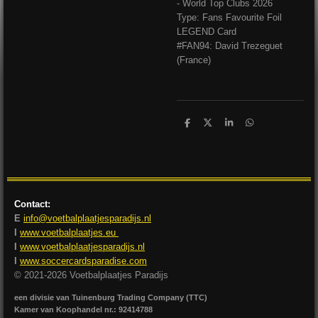
- World Top Clubs 2026
Type: Fans Favourite Foil
LEGEND Card
#FAN94: David Trezeguet
(France)
D
D
S
D
e
e
h
e
l
e
a
l
e
l
r
e
n
e
n
Contact:
E
info@voetbalplaatjesparadijs.nl
I
www.voetbalplaatjes.eu
I
www.voetbalplaatjesparadijs.nl
I
www.soccercardsparadise.com
© 2021-2026 Voetbalplaatjes Paradijs
een divisie van Tuinenburg Trading Company (TTC)
Kamer van Koophandel nr.: 92414788