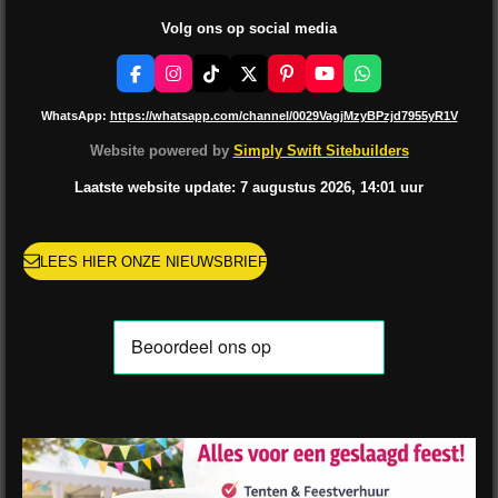
Volg ons op social media
F
I
T
X
P
Y
W
a
n
i
i
o
h
c
s
k
n
u
a
WhatsApp:
https://whatsapp.com/channel/0029VagjMzyBPzjd7955yR1V
e
t
T
t
T
t
b
a
o
e
u
s
Website powered by
Simply Swift Sitebuilders
o
g
k
r
b
A
o
r
e
e
p
Laatste website update: 7 augustus
2026, 14:01
uur
k
a
s
p
m
t
LEES HIER ONZE NIEUWSBRIEF