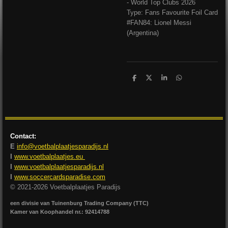
- World Top Clubs 2026
Type: Fans Favourite Foil Card
#FAN84: Lionel Messi
(Argentina)
D
D
S
D
e
e
h
e
l
e
a
l
e
l
r
e
n
e
n
Contact:
E
info@voetbalplaatjesparadijs.nl
I
www.voetbalplaatjes.eu
I
www.voetbalplaatjesparadijs.nl
I
www.soccercardsparadise.com
© 2021-2026 Voetbalplaatjes Paradijs
een divisie van Tuinenburg Trading Company (TTC)
Kamer van Koophandel nr.: 92414788