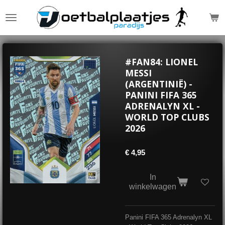
Ga
direct
naar
de
hoofdinhoud
#FAN84: LIONEL
MESSI
(ARGENTINIË) -
PANINI FIFA 365
ADRENALYN XL -
WORLD TOP CLUBS
2026
€ 4,95
In
winkelwagen
Panini FIFA 365 Adrenalyn XL