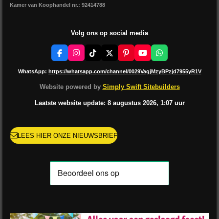
Kamer van Koophandel nr.: 92414788
Volg ons op social media
F
I
T
X
P
Y
W
a
n
i
i
o
h
c
s
k
n
u
a
WhatsApp:
https://whatsapp.com/channel/0029VagjMzyBPzjd7955yR1V
e
t
T
t
T
t
b
a
o
e
u
s
Website powered by
Simply Swift Sitebuilders
o
g
k
r
b
A
o
r
e
e
p
Laatste website update: 8 augustus
2026, 1:07
uur
k
a
s
p
m
t
LEES HIER ONZE NIEUWSBRIEF