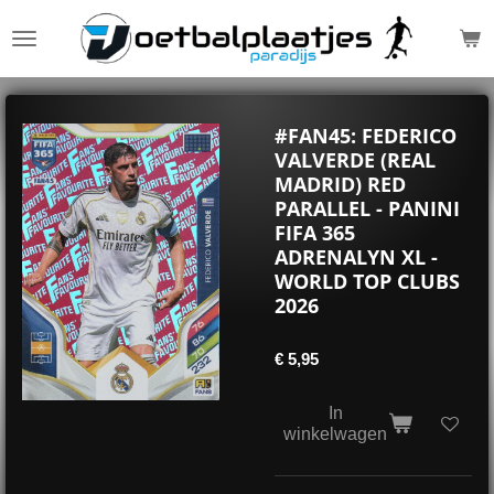
Ga
direct
naar
de
hoofdinhoud
#FAN45: FEDERICO
VALVERDE (REAL
MADRID) RED
PARALLEL - PANINI
FIFA 365
ADRENALYN XL -
WORLD TOP CLUBS
2026
€ 5,95
In
winkelwagen