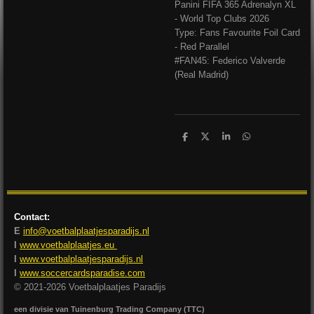
Panini FIFA 365 Adrenalyn XL
- World Top Clubs 2026
Type: Fans Favourite Foil Card
- Red Parallel
#FAN45: Federico Valverde
(Real Madrid)
D
D
S
D
e
e
h
e
l
e
a
l
e
l
r
e
n
e
n
Contact:
E
info@voetbalplaatjesparadijs.nl
I
www.voetbalplaatjes.eu
I
www.voetbalplaatjesparadijs.nl
I
www.soccercardsparadise.com
© 2021-2026 Voetbalplaatjes Paradijs
een divisie van Tuinenburg Trading Company (TTC)