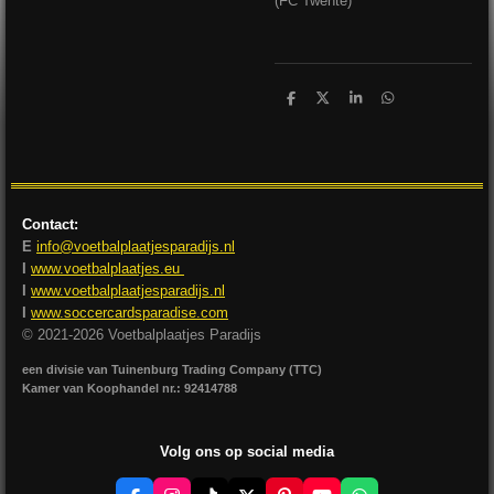
(FC Twente)
D
D
S
D
e
e
h
e
l
e
a
l
e
l
r
e
n
e
n
Contact:
E
info@voetbalplaatjesparadijs.nl
I
www.voetbalplaatjes.eu
I
www.voetbalplaatjesparadijs.nl
I
www.soccercardsparadise.com
© 2021-2026 Voetbalplaatjes Paradijs
een divisie van Tuinenburg Trading Company (TTC)
Kamer van Koophandel nr.: 92414788
Volg ons op social media