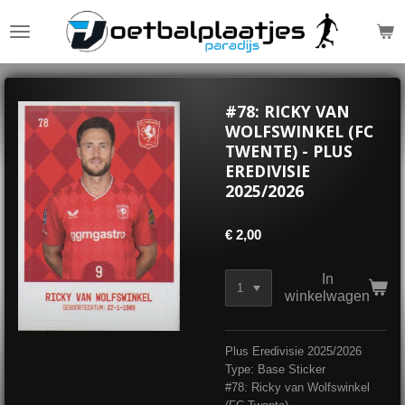
Ga
direct
naar
de
hoofdinhoud
#78: RICKY VAN
WOLFSWINKEL (FC
TWENTE) - PLUS
EREDIVISIE
2025/2026
€ 2,00
In
winkelwagen
Plus Eredivisie 2025/2026
Type: Base Sticker
#78: Ricky van Wolfswinkel