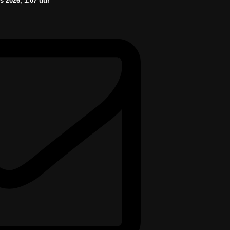
us
2026, 1:07
uur