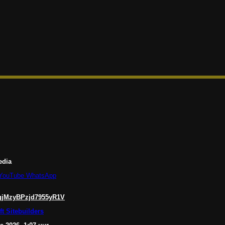
edia
YouTube
WhatsApp
agjMzyBPzjd7955yR1V
t Sitebuilders