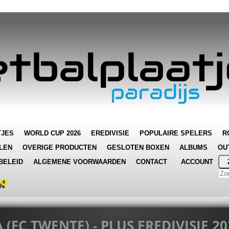
TJES
WORLD CUP 2026
EREDIVISIE
POPULAIRE SPELERS
R
LEN
OVERIGE PRODUCTEN
GESLOTEN BOXEN
ALBUMS
OU
BELEID
ALGEMENE VOORWAARDEN
CONTACT
ACCOUNT
0
EN
(FC TWENTE) - PLUS EREDIVISIE 20