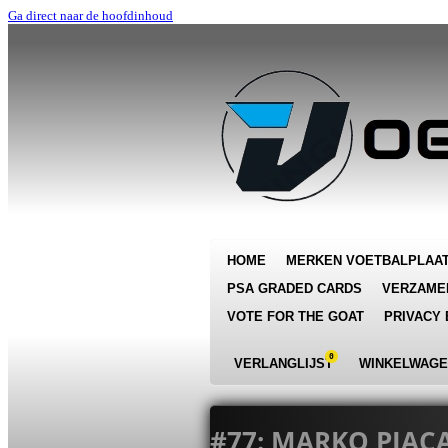
Ga direct naar de hoofdinhoud
HOME
MERKEN VOETBALPLAA
PSA GRADED CARDS
VERZAME
VOTE FOR THE GOAT
PRIVACY 
0
VERLANGLIJST
WINKELWAG
#77: MARKO PJACA 