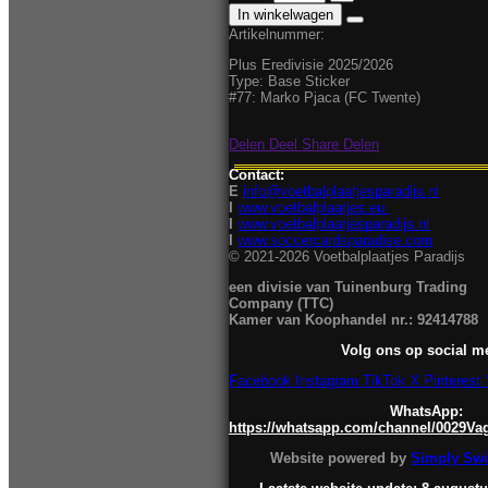
In winkelwagen
Artikelnummer:
Plus Eredivisie 2025/2026
Type: Base Sticker
#77: Marko Pjaca (FC Twente)
Delen
Deel
Share
Delen
Contact:
E
info@voetbalplaatjesparadijs.nl
I
www.voetbalplaatjes.eu
I
www.voetbalplaatjesparadijs.nl
I
www.soccercardsparadise.com
© 2021-2026 Voetbalplaatjes Paradijs
een divisie van Tuinenburg Trading
Company (TTC)
Kamer van Koophandel nr.: 92414788
Volg ons op social m
Facebook
Instagram
TikTok
X
Pinterest
WhatsApp:
https://whatsapp.com/channel/0029V
Website powered by
Simply Swif