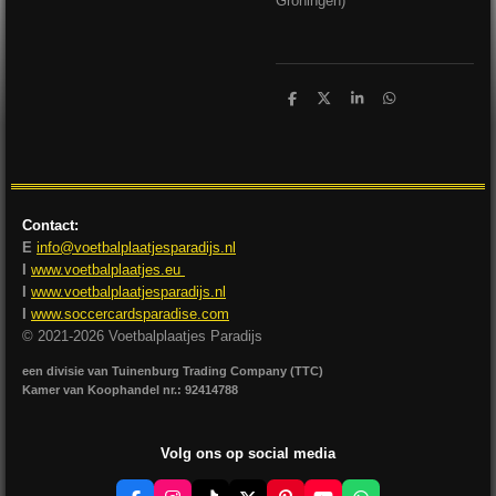
Groningen)
D
D
S
D
e
e
h
e
l
e
a
l
e
l
r
e
n
e
n
Contact:
E
info@voetbalplaatjesparadijs.nl
I
www.voetbalplaatjes.eu
I
www.voetbalplaatjesparadijs.nl
I
www.soccercardsparadise.com
© 2021-2026 Voetbalplaatjes Paradijs
een divisie van Tuinenburg Trading Company (TTC)
Kamer van Koophandel nr.: 92414788
Volg ons op social media