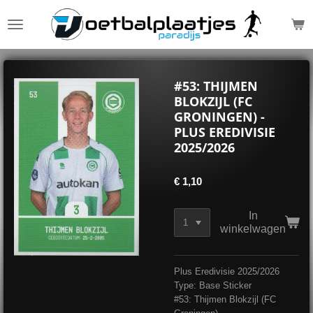
Ga
direct
naar
de
hoofdinhoud
#53: THIJMEN
BLOKZIJL (FC
GRONINGEN) -
PLUS EREDIVISIE
2025/2026
€ 1,10
In
winkelwagen
Plus Eredivisie 2025/2026
Type: Base Sticker
#53: Thijmen Blokzijl (FC