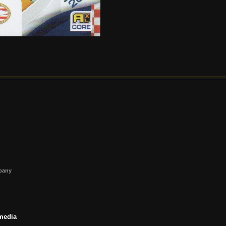
s
mpany
 media