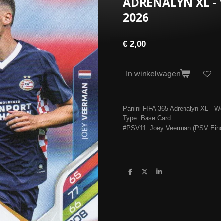
ADRENALYN XL -
2026
€ 2,00
In winkelwagen
Panini FIFA 365 Adrenalyn XL - W
Type: Base Card
#PSV11: Joey Veerman (PSV Ein
D
D
S
e
e
h
l
e
a
e
l
r
n
e