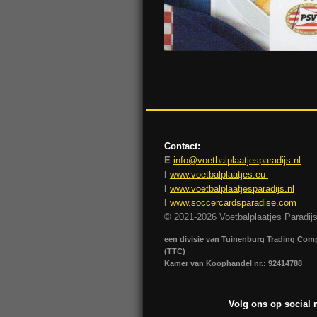
Contact:
E
info@voetbalplaatjesparadijs.nl
I
www.voetbalplaatjes.eu
I
www.voetbalplaatjesparadijs.nl
I
www.soccercardsparadise.com
© 2021-2026 Voetbalplaatjes Paradij
een divisie van Tuinenburg Trading Co
(TTC)
Kamer van Koophandel nr.: 92414788
Volg ons op social