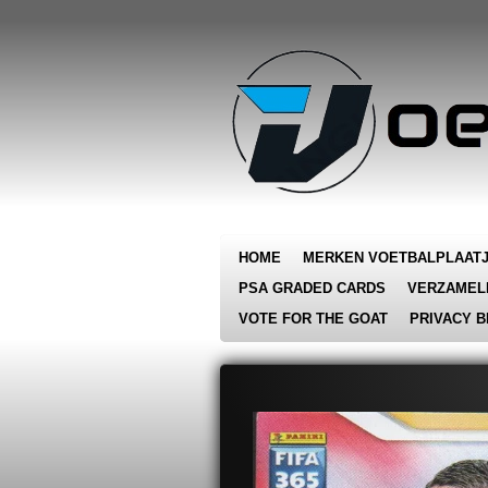
Ga
direct
naar
de
hoofdinhoud
HOME
MERKEN VOETBALPLAAT
PSA GRADED CARDS
VERZAMEL
VOTE FOR THE GOAT
PRIVACY B