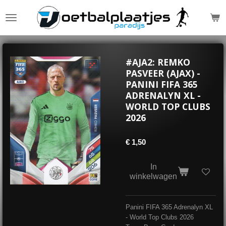
Ga
direct
naar
de
hoofdinhoud
#AJA2: REMKO
PASVEER (AJAX) -
PANINI FIFA 365
ADRENALYN XL -
WORLD TOP CLUBS
2026
€ 1,50
In
winkelwagen
Panini FIFA 365 Adrenalyn XL
- World Top Clubs 2026