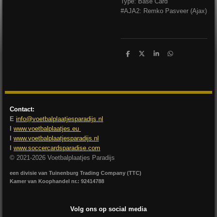
Type: Base Card
#AJA2: Remko Pasveer (Ajax)
D
D
S
D
e
e
h
e
l
e
a
l
e
l
r
e
n
e
n
Contact:
E
info@voetbalplaatjesparadijs.nl
I
www.voetbalplaatjes.eu
I
www.voetbalplaatjesparadijs.nl
I
www.soccercardsparadise.com
© 2021-2026 Voetbalplaatjes Paradijs
een divisie van Tuinenburg Trading Company (TTC)
Kamer van Koophandel nr.: 92414788
Volg ons op social media