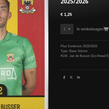
2025/2026
€ 1,25
In winkelwagen
Plus Eredivisie 2025/2026
Type: Base Sticker
#146: Jari de Busser (Go Ahead E
D
D
S
e
e
h
l
e
a
e
l
r
n
e