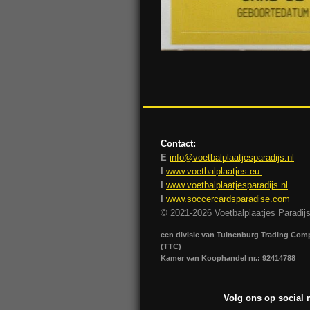
Contact:
E
info@voetbalplaatjesparadijs.nl
I
www.voetbalplaatjes.eu
I
www.voetbalplaatjesparadijs.nl
I
www.soccercardsparadise.com
© 2021-2026 Voetbalplaatjes Paradij
een divisie van Tuinenburg Trading Co
(TTC)
Kamer van Koophandel nr.: 92414788
Volg ons op social