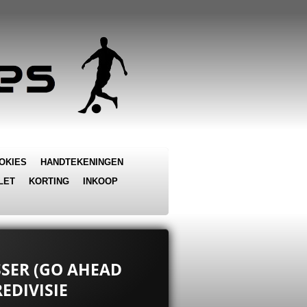
OKIES
HANDTEKENINGEN
LET
KORTING
INKOOP
USSER (GO AHEAD
REDIVISIE