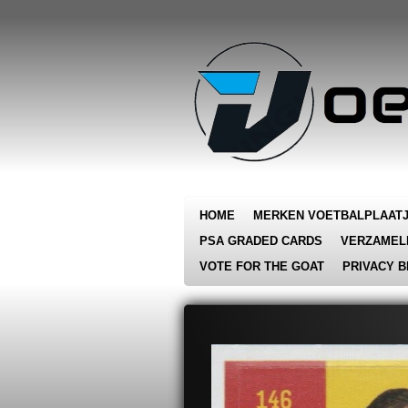
Ga
direct
naar
de
hoofdinhoud
HOME
MERKEN VOETBALPLAAT
PSA GRADED CARDS
VERZAMEL
VOTE FOR THE GOAT
PRIVACY B