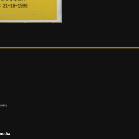
s
mpany
 media