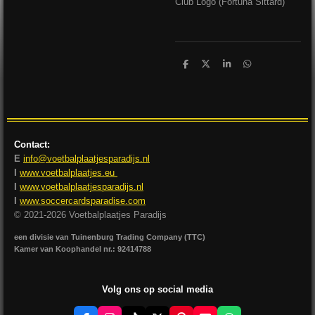
Club Logo (Fortuna Sittard)
D
D
S
D
e
e
h
e
l
e
a
l
e
l
r
e
n
e
n
Contact:
E
info@voetbalplaatjesparadijs.nl
I
www.voetbalplaatjes.eu
I
www.voetbalplaatjesparadijs.nl
I
www.soccercardsparadise.com
© 2021-2026 Voetbalplaatjes Paradijs
een divisie van Tuinenburg Trading Company (TTC)
Kamer van Koophandel nr.: 92414788
Volg ons op social media