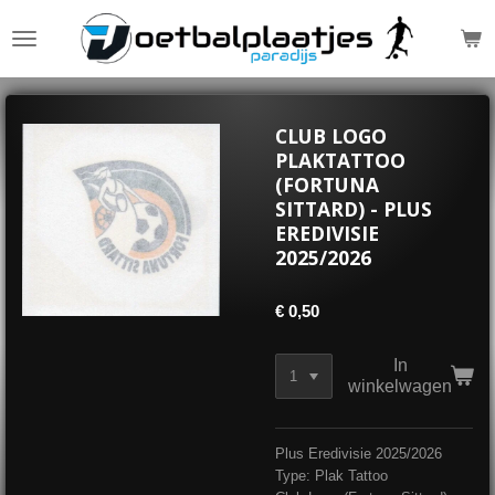
Ga
direct
naar
de
hoofdinhoud
CLUB LOGO
PLAKTATTOO
(FORTUNA
SITTARD) - PLUS
EREDIVISIE
2025/2026
€ 0,50
In
winkelwagen
Plus Eredivisie 2025/2026
Type: Plak Tattoo