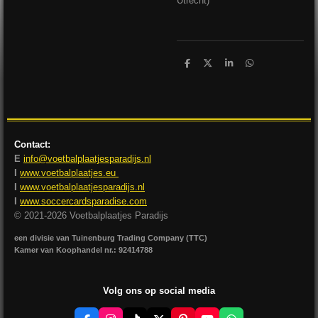
Utrecht)
D
D
S
D
e
e
h
e
l
e
a
l
e
l
r
e
n
e
n
Contact:
E
info@voetbalplaatjesparadijs.nl
I
www.voetbalplaatjes.eu
I
www.voetbalplaatjesparadijs.nl
I
www.soccercardsparadise.com
© 2021-2026 Voetbalplaatjes Paradijs
een divisie van Tuinenburg Trading Company (TTC)
Kamer van Koophandel nr.: 92414788
Volg ons op social media