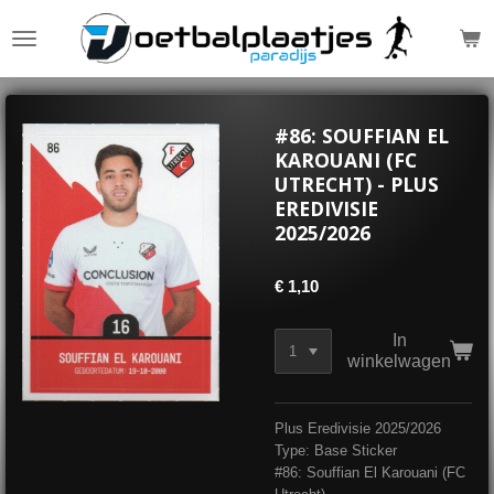
Ga
direct
naar
de
hoofdinhoud
#86: SOUFFIAN EL
KAROUANI (FC
UTRECHT) - PLUS
EREDIVISIE
2025/2026
€ 1,10
In
winkelwagen
Plus Eredivisie 2025/2026
Type: Base Sticker
#86: Souffian El Karouani (FC