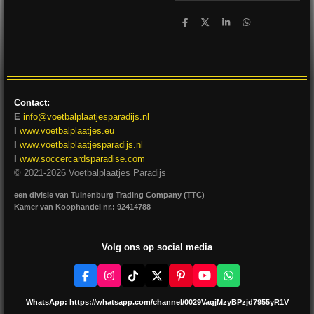
D
D
S
D
e
e
h
e
l
e
a
l
e
l
r
e
n
e
n
Contact:
E
info@voetbalplaatjesparadijs.nl
I
www.voetbalplaatjes.eu
I
www.voetbalplaatjesparadijs.nl
I
www.soccercardsparadise.com
© 2021-2026 Voetbalplaatjes Paradijs
een divisie van Tuinenburg Trading Company (TTC)
Kamer van Koophandel nr.: 92414788
Volg ons op social media
F
I
T
X
P
Y
W
a
n
i
i
o
h
c
s
k
n
u
a
WhatsApp:
https://whatsapp.com/channel/0029VagjMzyBPzjd7955yR1V
e
t
T
t
T
t