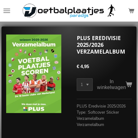
Ga
direct
naar
de
hoofdinhoud
PLUS EREDIVISIE
2025/2026
VERZAMELALBUM
€ 4,95
In
winkelwagen
PLUS Eredivisie 2025/2026
Type: Softcover Sticker
Verzamelalbum
Verzamelalbum