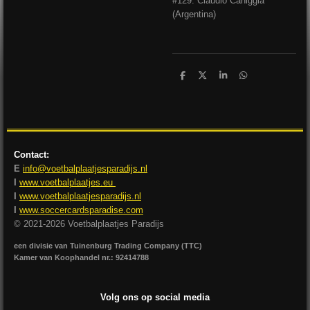
#129: Claudio Caniggia
(Argentina)
D
D
S
D
e
e
h
e
l
e
a
l
e
l
r
e
n
e
n
Contact:
E
info@voetbalplaatjesparadijs.nl
I
www.voetbalplaatjes.eu
I
www.voetbalplaatjesparadijs.nl
I
www.soccercardsparadise.com
© 2021-2026 Voetbalplaatjes Paradijs
een divisie van Tuinenburg Trading Company (TTC)
Kamer van Koophandel nr.: 92414788
Volg ons op social media