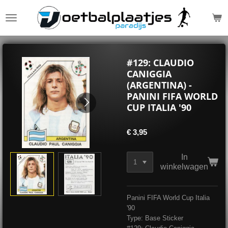
Ga
direct
naar
de
hoofdinhoud
#129: CLAUDIO
CANIGGIA
(ARGENTINA) -
PANINI FIFA WORLD
CUP ITALIA '90
€ 3,95
In
winkelwagen
Panini FIFA World Cup Italia
'90
Type: Base Sticker