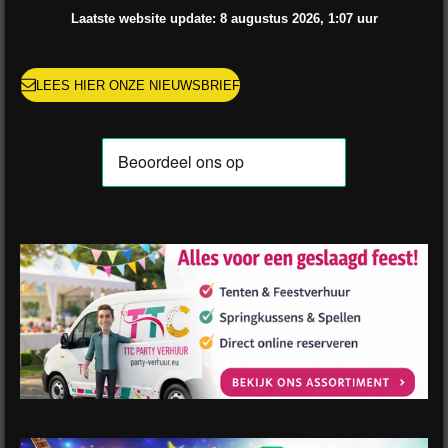
o
r
e
e
p
Laatste website update: 8 augustus
2026, 1:07
uur
k
a
s
p
m
t
LEES HIER ONZE NIEUWSBRIEF