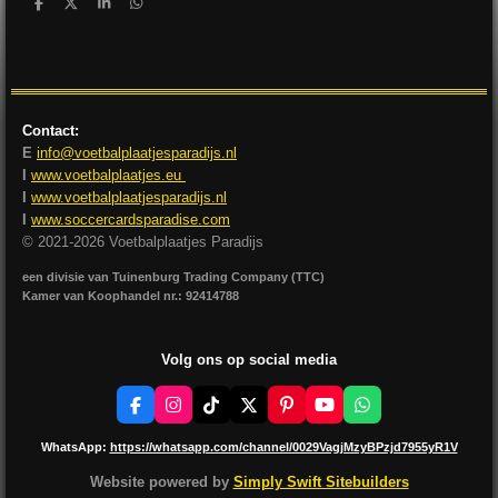
D
D
S
D
e
e
h
e
l
e
a
l
e
l
r
e
n
e
n
Contact:
E
info@voetbalplaatjesparadijs.nl
I
www.voetbalplaatjes.eu
I
www.voetbalplaatjesparadijs.nl
I
www.soccercardsparadise.com
© 2021-2026 Voetbalplaatjes Paradijs
een divisie van Tuinenburg Trading Company (TTC)
Kamer van Koophandel nr.: 92414788
Volg ons op social media
F
I
T
X
P
Y
W
a
n
i
i
o
h
c
s
k
n
u
a
WhatsApp:
https://whatsapp.com/channel/0029VagjMzyBPzjd7955yR1V
e
t
T
t
T
t
b
a
o
e
u
s
Website powered by
Simply Swift Sitebuilders
o
g
k
r
b
A