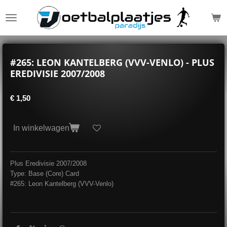
Ga
direct
naar
de
hoofdinhoud
#265: LEON KANTELBERG (VVV-VENLO) - PLUS
EREDIVISIE 2007/2008
€ 1,50
In winkelwagen
Plus Eredivisie 2007/2008
Type: Base (Core) Card
#265: Leon Kantelberg (VVV-Venlo)