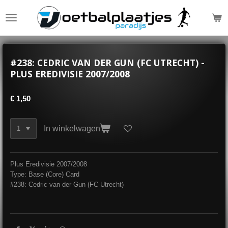
Ga
direct
naar
de
hoofdinhoud
#238: CEDRIC VAN DER GUN (FC UTRECHT) -
PLUS EREDIVISIE 2007/2008
€ 1,50
In winkelwagen
Plus Eredivisie 2007/2008
Type: Base (Core) Card
#238: Cedric van der Gun (FC Utrecht)