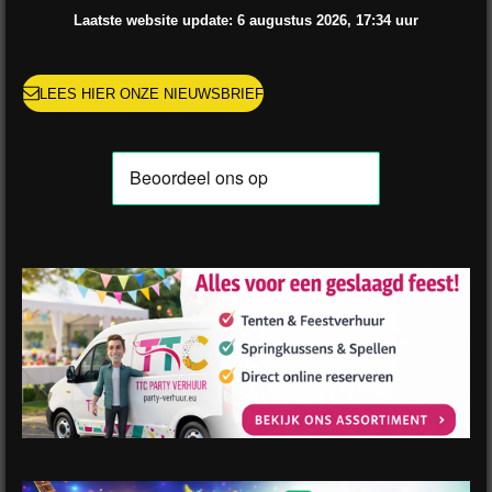
o
r
e
e
p
Laatste website update: 6 augustus
2026, 17:34
uur
k
a
s
p
m
t
LEES HIER ONZE NIEUWSBRIEF