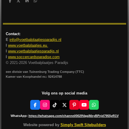
D
D
S
D
e
e
h
e
l
e
a
l
e
l
r
e
n
e
n
Contact:
E
info@voetbalplaatjesparadijs.nl
I
www.voetbalplaatjes.eu
I
www.voetbalplaatjesparadijs.nl
I
www.soccercardsparadise.com
© 2021-2026 Voetbalplaatjes Paradijs
een divisie van Tuinenburg Trading Company (TTC)
Kamer van Koophandel nr.: 92414788
Volg ons op social media
F
I
T
X
P
Y
W
a
n
i
i
o
h
c
s
k
n
u
a
WhatsApp:
https://whatsapp.com/channel/0029VagjMzyBPzjd7955yR1V
e
t
T
t
T
t
b
a
o
e
u
s
Website powered by
Simply Swift Sitebuilders
o
g
k
r
b
A