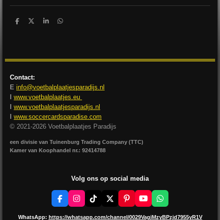
D
D
S
D
e
e
h
e
l
e
a
l
e
l
r
e
n
e
n
Contact:
E
info@voetbalplaatjesparadijs.nl
I
www.voetbalplaatjes.eu
I
www.voetbalplaatjesparadijs.nl
I
www.soccercardsparadise.com
© 2021-2026 Voetbalplaatjes Paradijs
een divisie van Tuinenburg Trading Company (TTC)
Kamer van Koophandel nr.: 92414788
Volg ons op social media
F
I
T
X
P
Y
W
a
n
i
i
o
h
c
s
k
n
u
a
WhatsApp:
https://whatsapp.com/channel/0029VagjMzyBPzjd7955yR1V