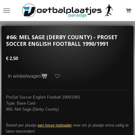
Ga
direct
naar
de
hoofdinhoud
#66: MEL SAGE (DERBY COUNTY) - PROSET
SOCCER ENGLISH FOOTBALL 1990/1991
€ 2,50
In winkelwagen
ProSet Soccer English Football 1990/1991
Type: Base Card
#66: Mel Sage (
Derby County
)
Bestel per plaatje
een losse toploader
mee om je plaatje extra veilig te
laten toezenden!