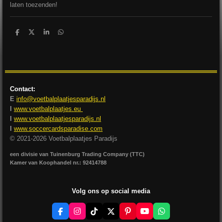
laten toezenden!
D
D
S
D
e
e
h
e
l
e
a
l
e
l
r
e
n
e
n
Contact:
E
info@voetbalplaatjesparadijs.nl
I
www.voetbalplaatjes.eu
I
www.voetbalplaatjesparadijs.nl
I
www.soccercardsparadise.com
© 2021-2026 Voetbalplaatjes Paradijs
een divisie van Tuinenburg Trading Company (TTC)
Kamer van Koophandel nr.: 92414788
Volg ons op social media
F
I
T
X
P
Y
W
a
n
i
i
o
h