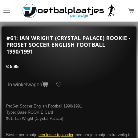
Ga
direct
naar
de
hoofdinhoud
#61: IAN WRIGHT (CRYSTAL PALACE) ROOKIE -
PROSET SOCCER ENGLISH FOOTBALL
1990/1991
€ 5,95
In winkelwagen
ProSet Soccer English Football 1990/1991
Type: Base ROOKIE Card
#61: Ian Wright (
Crystal Palace
)
Bestel per plaatje
een losse toploader
mee om je plaatje extra veilig te