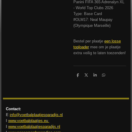
Panini FIFA 365 Adrenalyn XL
- World Top Clubs 2026
Type: Base Card
#OLM17: Neal Maupay
(Olympique Marseille)
Bestel per plaatje
een losse
toploader
mee om je plaatje
extra veilig te laten toezenden!
D
D
S
D
e
e
h
e
l
e
a
l
e
l
r
e
n
e
n
Contact:
E
info@voetbalplaatjesparadijs.nl
I
www.voetbalplaatjes.eu
I
www.voetbalplaatjesparadijs.nl