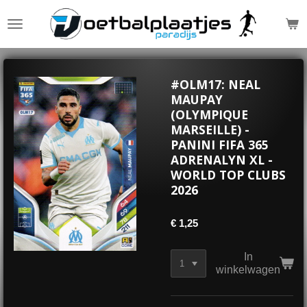
Ga
direct
naar
de
hoofdinhoud
#OLM17: NEAL
MAUPAY
(OLYMPIQUE
MARSEILLE) -
PANINI FIFA 365
ADRENALYN XL -
WORLD TOP CLUBS
2026
€ 1,25
In
winkelwagen