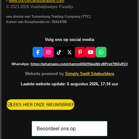
I
www.soccercardsparadise.com
© 2021-2026 Voetbalplaatjes Paradijs
een divisie van Tuinenburg Trading Company (TTC)
Kamer van Koophandel nr.: 92414788
Volg ons op social media
F
I
T
X
P
Y
W
a
n
i
i
o
h
c
s
k
n
u
a
WhatsApp:
https://whatsapp.com/channel/0029VagjMzyBPzjd7955yR1V
e
t
T
t
T
t
b
a
o
e
u
s
Website powered by
Simply Swift Sitebuilders
o
g
k
r
b
A
o
r
e
e
p
Laatste website update: 6 augustus
2026, 17:34
uur
k
a
s
p
m
t
LEES HIER ONZE NIEUWSBRIEF