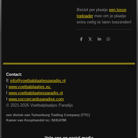
Bestel per plaatje
een losse
toploader
mee om je plaatje
extra veilig te laten toezenden!
D
D
S
D
e
e
h
e
l
e
a
l
e
l
r
e
n
e
n
Contact:
E
info@voetbalplaatjesparadijs.nl
I
www.voetbalplaatjes.eu
I
www.voetbalplaatjesparadijs.nl
I
www.soccercardsparadise.com
© 2021-2026 Voetbalplaatjes Paradijs
een divisie van Tuinenburg Trading Company (TTC)
Kamer van Koophandel nr.: 92414788
Volg ons op social media