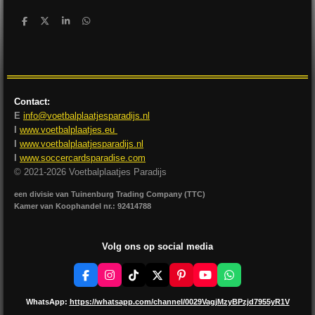
D
D
S
D
e
e
h
e
l
e
a
l
e
l
r
e
n
e
n
Contact:
E
info@voetbalplaatjesparadijs.nl
I
www.voetbalplaatjes.eu
I
www.voetbalplaatjesparadijs.nl
I
www.soccercardsparadise.com
© 2021-2026 Voetbalplaatjes Paradijs
een divisie van Tuinenburg Trading Company (TTC)
Kamer van Koophandel nr.: 92414788
Volg ons op social media
F
I
T
X
P
Y
W
a
n
i
i
o
h
c
s
k
n
u
a
WhatsApp:
https://whatsapp.com/channel/0029VagjMzyBPzjd7955yR1V
e
t
T
t
T
t