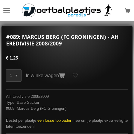
Ga
direct
naar
de
hoofdinhoud
#089: MARCUS BERG (FC GRONINGEN) - AH
EREDIVISIE 2008/2009
€ 1,25
In winkelwagen
AH Eredivisie 2008/2009
Type: Base Sticker
#089: Marcus Berg (FC Groningen)
Bestel per plaatje
een losse toploader
mee om je plaatje extra veilig te
laten toezenden!