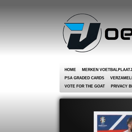
Ga
direct
naar
de
hoofdinhoud
HOME
MERKEN VOETBALPLAAT
PSA GRADED CARDS
VERZAMEL
VOTE FOR THE GOAT
PRIVACY B