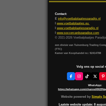
Contact:
E
info@voetbalplaatjesparadijs.nl
I
www.voetbalplaatjes.eu
I
www.voetbalplaatjesparadijs.nl
I
www.soccercardsparadise.com
© 2021-2026 Voetbalplaatjes Paradij
een divisie van Tuinenburg Trading Co
(TTC)
Kamer van Koophandel nr.: 92414788
Volg ons op social
F
I
T
X
P
a
n
i
i
c
s
k
n
WhatsApp:
e
t
T
t
https://whatsapp.com/channel/0029V
b
a
o
e
o
g
k
r
Website powered by
Simply Sw
o
r
e
k
a
s
Laatste website update: 8 augus
m
t