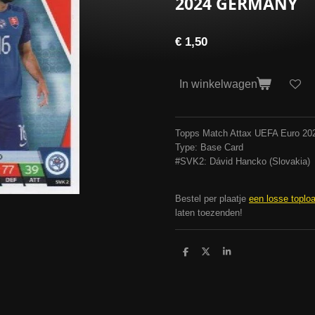
2024 GERMANY
€ 1,50
In winkelwagen
Topps Match Attax UEFA Euro 2
Type: Base Card
#SVK2: Dávid Hancko (Slovakia)
Bestel per plaatje
een losse toplo
laten toezenden!
D
D
S
e
e
h
l
e
a
e
l
r
n
e