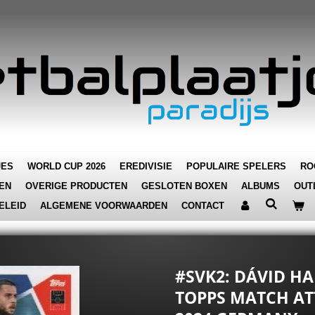
JES
WORLD CUP 2026
EREDIVISIE
POPULAIRE SPELERS
RO
EN
OVERIGE PRODUCTEN
GESLOTEN BOXEN
ALBUMS
OUT
ELEID
ALGEMENE VOORWAARDEN
CONTACT
#SVK2: DÁVID HA
TOPPS MATCH AT