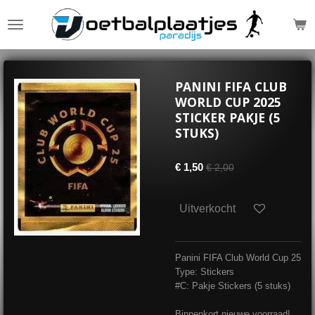
Ga
direct
naar
de
hoofdinhoud
PANINI FIFA CLUB
WORLD CUP 2025
STICKER PAKJE (5
STUKS)
€ 1,50
€ 2,00
Uitverkocht
Panini FIFA Club World Cup 25
Type: Stickers
#C: Pakje Stickers (5 stuks)
Binnenkort nieuwe voorraad!