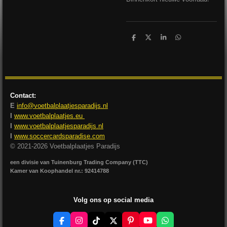
D
D
S
D
e
e
h
e
l
e
a
l
e
l
r
e
n
e
n
Contact:
E
info@voetbalplaatjesparadijs.nl
I
www.voetbalplaatjes.eu
I
www.voetbalplaatjesparadijs.nl
I
www.soccercardsparadise.com
© 2021-2026 Voetbalplaatjes Paradijs
een divisie van Tuinenburg Trading Company (TTC)
Kamer van Koophandel nr.: 92414788
Volg ons op social media
F
I
T
X
P
Y
W