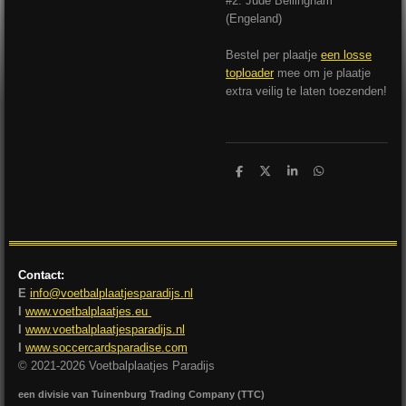
#2: Jude Bellingham
(Engeland)
Bestel per plaatje
een losse
toploader
mee om je plaatje
extra veilig te laten toezenden!
D
D
S
D
e
e
h
e
l
e
a
l
e
l
r
e
n
e
n
Contact:
E
info@voetbalplaatjesparadijs.nl
I
www.voetbalplaatjes.eu
I
www.voetbalplaatjesparadijs.nl
I
www.soccercardsparadise.com
© 2021-2026 Voetbalplaatjes Paradijs
een divisie van Tuinenburg Trading Company (TTC)