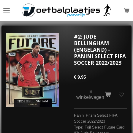
Ga
direct
naar
de
hoofdinhoud
#2: JUDE
BELLINGHAM
(ENGELAND) -
PANINI SELECT FIFA
SOCCER 2022/2023
€ 9,95
In
winkelwagen
Panini Prizm Select FIFA
Soccer 2022/2023
Type: Foil Select Future Card