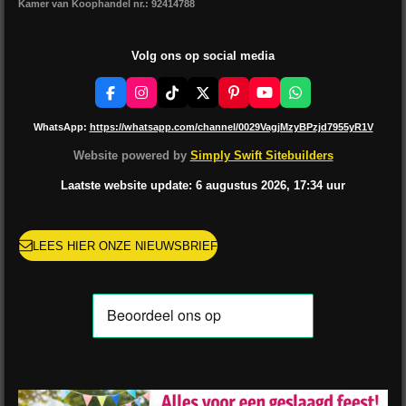
Kamer van Koophandel nr.: 92414788
Volg ons op social media
F
I
T
X
P
Y
W
a
n
i
i
o
h
c
s
k
n
u
a
WhatsApp:
https://whatsapp.com/channel/0029VagjMzyBPzjd7955yR1V
e
t
T
t
T
t
b
a
o
e
u
s
Website powered by
Simply Swift Sitebuilders
o
g
k
r
b
A
o
r
e
e
p
Laatste website update: 6 augustus
2026, 17:34
uur
k
a
s
p
m
t
LEES HIER ONZE NIEUWSBRIEF