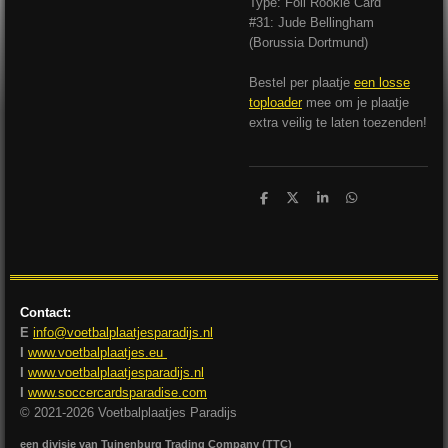
Type: Foil Rookie Card
#31: Jude Bellingham
(Borussia Dortmund)
Bestel per plaatje
een losse
toploader
mee om je plaatje
extra veilig te laten toezenden!
D
D
S
D
e
e
h
e
l
e
a
l
e
l
r
e
n
e
n
Contact:
E
info@voetbalplaatjesparadijs.nl
I
www.voetbalplaatjes.eu
I
www.voetbalplaatjesparadijs.nl
I
www.soccercardsparadise.com
© 2021-2026 Voetbalplaatjes Paradijs
een divisie van Tuinenburg Trading Company (TTC)