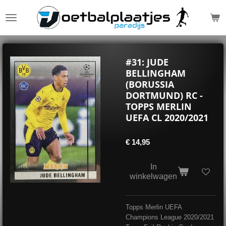
Ga
direct
naar
de
hoofdinhoud
#31: JUDE
BELLINGHAM
(BORUSSIA
DORTMUND) RC -
TOPPS MERLIN
UEFA CL 2020/2021
€ 14,95
In
winkelwagen
Topps Merlin UEFA
Champions League 2020/2021