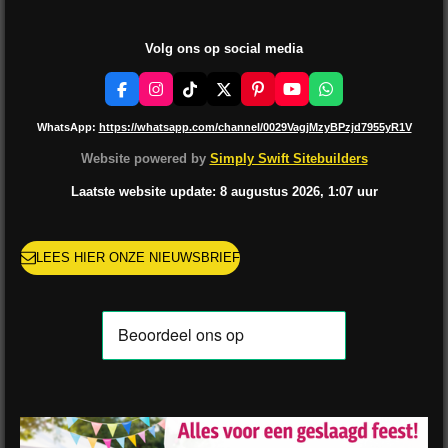
Volg ons op social media
F
I
T
X
P
Y
W
a
n
i
i
o
h
c
s
k
n
u
a
WhatsApp:
https://whatsapp.com/channel/0029VagjMzyBPzjd7955yR1V
e
t
T
t
T
t
b
a
o
e
u
s
Website powered by
Simply Swift Sitebuilders
o
g
k
r
b
A
o
r
e
e
p
Laatste website update: 8 augustus
2026, 1:07
uur
k
a
s
p
m
t
LEES HIER ONZE NIEUWSBRIEF