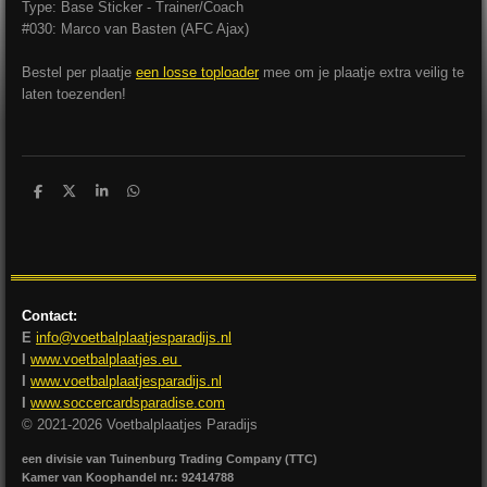
Type: Base Sticker - Trainer/Coach
#030: Marco van Basten (AFC Ajax)
Bestel per plaatje
een losse toploader
mee om je plaatje extra veilig te
laten toezenden!
D
D
S
D
e
e
h
e
l
e
a
l
e
l
r
e
n
e
n
Contact:
E
info@voetbalplaatjesparadijs.nl
I
www.voetbalplaatjes.eu
I
www.voetbalplaatjesparadijs.nl
I
www.soccercardsparadise.com
© 2021-2026 Voetbalplaatjes Paradijs
een divisie van Tuinenburg Trading Company (TTC)
Kamer van Koophandel nr.: 92414788