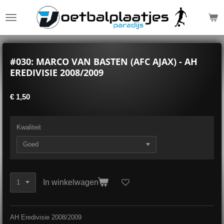
Ga
direct
naar
de
hoofdinhoud
#030: MARCO VAN BASTEN (AFC AJAX) - AH
EREDIVISIE 2008/2009
€ 1,50
Kwaliteit
In winkelwagen
AH Eredivisie 2008/2009