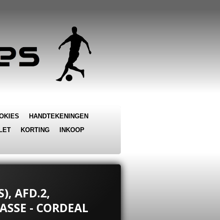
OKIES
HANDTEKENINGEN
LET
KORTING
INKOOP
), AFD.2,
LASSE - CORDEAL