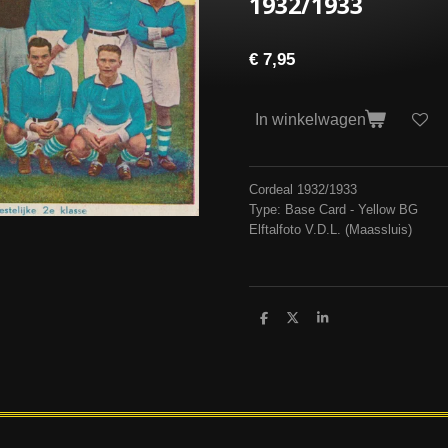
1932/1933
€ 7,95
In winkelwagen
Cordeal 1932/1933
Type: Base Card - Yellow BG
Elftalfoto V.D.L. (Maassluis)
D
D
S
e
e
h
l
e
a
e
l
r
n
e