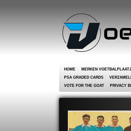
Ga
direct
naar
de
hoofdinhoud
HOME
MERKEN VOETBALPLAAT
PSA GRADED CARDS
VERZAMEL
VOTE FOR THE GOAT
PRIVACY B