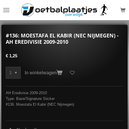
Ga
direct
naar
de
hoofdinhoud
#136: MOESTAFA EL KABIR (NEC NIJMEGEN) -
AH EREDIVISIE 2009-2010
€ 1,25
In winkelwagen
AH Eredivisie 2009-2010
Type: Base/Signature Sticker
#136: Moestafa El Kabir (NEC Nijmegen)