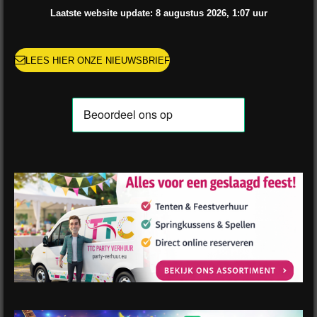
o
r
e
e
p
Laatste website update: 8 augustus
2026, 1:07
uur
k
a
s
p
m
t
LEES HIER ONZE NIEUWSBRIEF