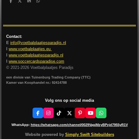
D
D
S
D
e
e
h
e
l
e
a
l
e
l
r
e
n
e
n
Contact:
E
info@voetbalplaatjesparadijs.nl
I
www.voetbalplaatjes.eu
I
www.voetbalplaatjesparadijs.nl
I
www.soccercardsparadise.com
© 2021-2026 Voetbalplaatjes Paradijs
een divisie van Tuinenburg Trading Company (TTC)
Kamer van Koophandel nr.: 92414788
Volg ons op social media
F
I
T
X
P
Y
W
a
n
i
i
o
h
c
s
k
n
u
a
WhatsApp:
https://whatsapp.com/channel/0029VagjMzyBPzjd7955yR1V
e
t
T
t
T
t
b
a
o
e
u
s
Website powered by
Simply Swift Sitebuilders
o
g
k
r
b
A