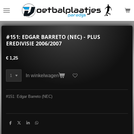
Ga
direct
naar
de
hoofdinhoud
#151: EDGAR BARRETO (NEC) - PLUS
EREDIVISIE 2006/2007
€ 1,25
In winkelwagen
#151: Edgar Barreto (NEC)
D
D
S
D
e
e
h
e
l
e
a
l