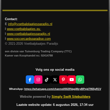
e
l
r
e
n
e
n
Contact:
E
info@voetbalplaatjesparadijs.nl
I
www.voetbalplaatjes.eu
I
www.voetbalplaatjesparadijs.nl
I
www.soccercardsparadise.com
© 2021-2026 Voetbalplaatjes Paradijs
een divisie van Tuinenburg Trading Company (TTC)
Kamer van Koophandel nr.: 92414788
Volg ons op social media
F
I
T
X
P
Y
W
a
n
i
i
o
h
c
s
k
n
u
a
WhatsApp:
https://whatsapp.com/channel/0029VagjMzyBPzjd7955yR1V
e
t
T
t
T
t
b
a
o
e
u
s
Website powered by
Simply Swift Sitebuilders
o
g
k
r
b
A
o
r
e
e
p
Laatste website update: 6 augustus
2026, 17:34
uur
k
a
s
p