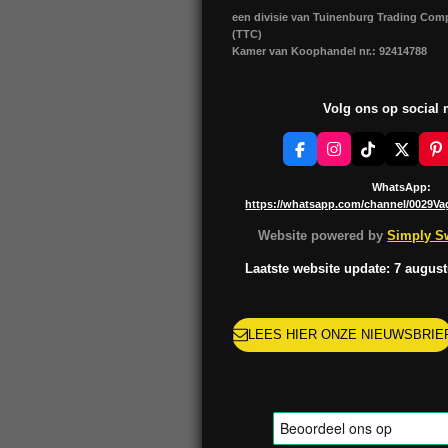
een divisie van Tuinenburg Trading Co
(TTC)
Kamer van Koophandel nr.: 92414788
Volg ons op social
F
I
T
X
P
a
n
i
i
c
s
k
n
WhatsApp:
e
t
T
t
https://whatsapp.com/channel/0029V
b
a
o
e
o
g
k
r
Website powered by
Simply Sw
o
r
e
k
a
s
Laatste website update: 7 augus
m
t
LEES HIER ONZE NIEUWSBRIE