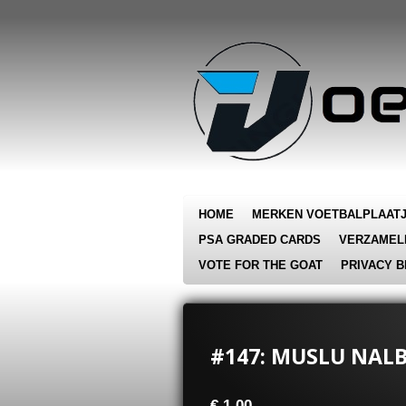
Ga
direct
naar
de
hoofdinhoud
HOME
MERKEN VOETBALPLAAT
PSA GRADED CARDS
VERZAMEL
VOTE FOR THE GOAT
PRIVACY B
#147: MUSLU NALB
€ 1,00