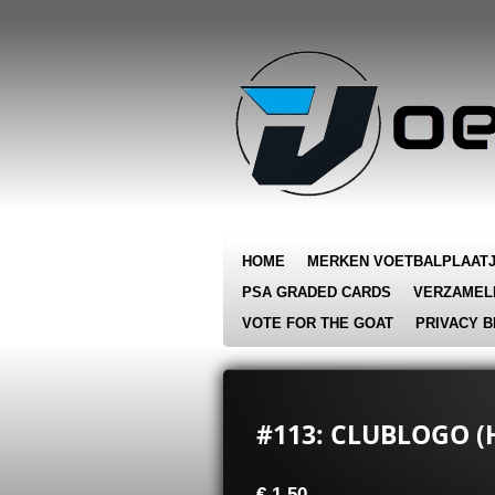
Ga
direct
naar
de
hoofdinhoud
HOME
MERKEN VOETBALPLAAT
PSA GRADED CARDS
VERZAMEL
VOTE FOR THE GOAT
PRIVACY B
#113: CLUBLOGO (H
€ 1,50