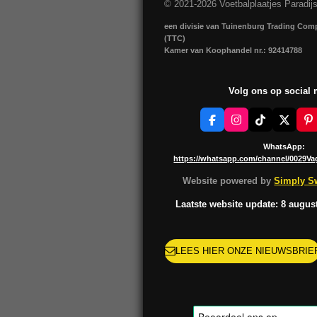
© 2021-2026 Voetbalplaatjes Paradij
een divisie van Tuinenburg Trading Co
(TTC)
Kamer van Koophandel nr.: 92414788
Volg ons op social
F
I
T
X
P
a
n
i
i
c
s
k
n
WhatsApp:
e
t
T
t
https://whatsapp.com/channel/0029V
b
a
o
e
o
g
k
r
Website powered by
Simply Sw
o
r
e
k
a
s
Laatste website update: 8 augus
m
t
LEES HIER ONZE NIEUWSBRIE