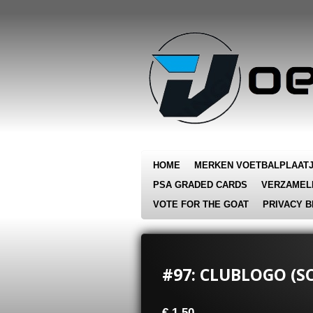
Ga
direct
naar
de
hoofdinhoud
HOME
MERKEN VOETBALPLAAT
PSA GRADED CARDS
VERZAMEL
VOTE FOR THE GOAT
PRIVACY B
#97: CLUBLOGO (SC
€ 1,50