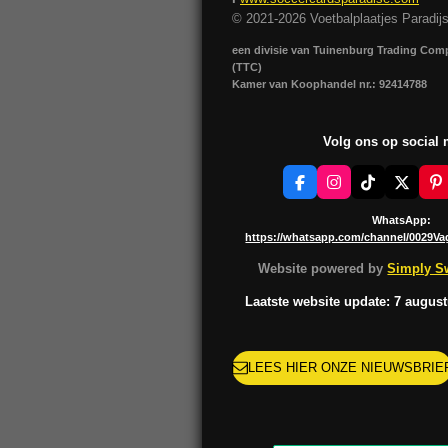
© 2021-2026 Voetbalplaatjes Paradij
een divisie van Tuinenburg Trading Co
(TTC)
Kamer van Koophandel nr.: 92414788
Volg ons op social
F
I
T
X
P
a
n
i
i
c
s
k
n
WhatsApp:
e
t
T
t
https://whatsapp.com/channel/0029V
b
a
o
e
o
g
k
r
Website powered by
Simply Sw
o
r
e
k
a
s
Laatste website update: 7 augus
m
t
LEES HIER ONZE NIEUWSBRIE