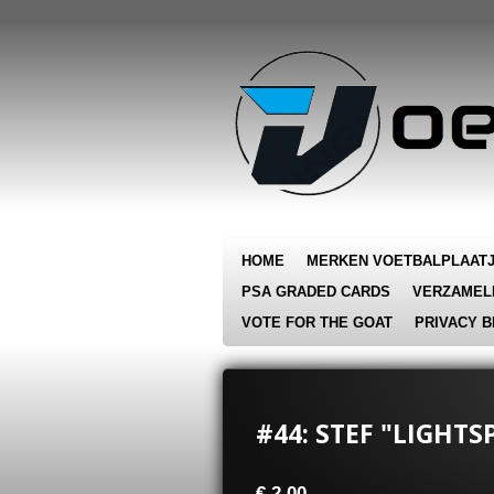
Ga
direct
naar
de
hoofdinhoud
HOME
MERKEN VOETBALPLAAT
PSA GRADED CARDS
VERZAMEL
VOTE FOR THE GOAT
PRIVACY B
#44: STEF "LIGHTS
€ 2,00