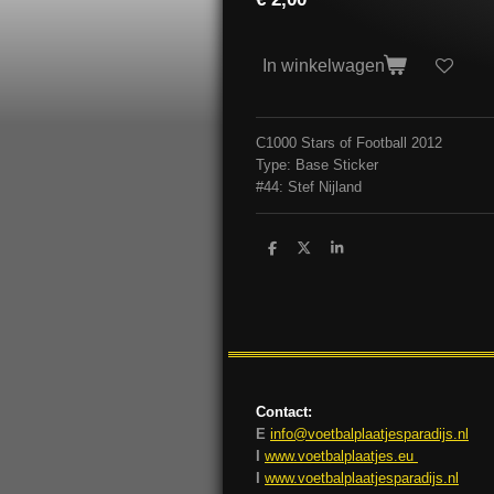
In winkelwagen
C1000 Stars of Football 2012
Type: Base Sticker
#44: Stef Nijland
D
D
S
e
e
h
l
e
a
e
l
r
n
e
Contact:
E
info@voetbalplaatjesparadijs.nl
I
www.voetbalplaatjes.eu
I
www.voetbalplaatjesparadijs.nl