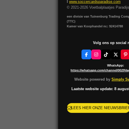
I
www.soccercardsparadise.com
© 2021-2026 Voetbalplaatjes Paradij
een divisie van Tuinenburg Trading Co
(TTC)
Kamer van Koophandel nr.: 92414788
Volg ons op social
F
I
T
X
P
a
n
i
i
c
s
k
n
WhatsApp:
e
t
T
t
https://whatsapp.com/channel/0029V
b
a
o
e
o
g
k
r
Website powered by
Simply Sw
o
r
e
k
a
s
Laatste website update: 8 augus
m
t
LEES HIER ONZE NIEUWSBRIE