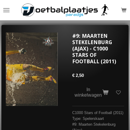
Ga
direct
naar
de
hoofdinhoud
#9: MAARTEN
STEKELENBURG
(AJAX) - C1000
STARS OF
FOOTBALL (2011)
€ 2,50
In
winkelwagen
C1000 Stars of Football (2011)
Type: Spelerskaart
#9: Maarten Stekelenburg