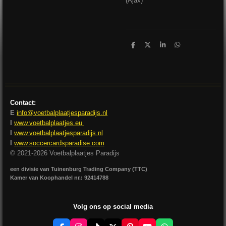
(Ajax)
D
D
S
D
e
e
h
e
l
e
a
l
e
l
r
e
n
e
n
Contact:
E
info@voetbalplaatjesparadijs.nl
I
www.voetbalplaatjes.eu
I
www.voetbalplaatjesparadijs.nl
I
www.soccercardsparadise.com
© 2021-2026 Voetbalplaatjes Paradijs
een divisie van Tuinenburg Trading Company (TTC)
Kamer van Koophandel nr.: 92414788
Volg ons op social media