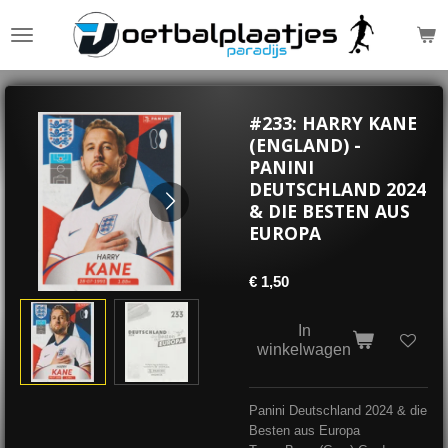
Ga
direct
naar
de
hoofdinhoud
#233: HARRY KANE
(ENGLAND) -
PANINI
DEUTSCHLAND 2024
& DIE BESTEN AUS
EUROPA
€ 1,50
In
winkelwagen
Panini Deutschland 2024 & die
Besten aus Europa