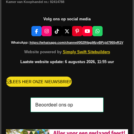
Kamer van Koophandel nr.: 92414788
Volg ons op social media
F
I
T
X
P
Y
W
a
n
i
i
o
h
c
s
k
n
u
a
WhatsApp:
https://whatsapp.com/channel/0029VagjMzyBPzjd7955yR1V
e
t
T
t
T
t
b
a
o
e
u
s
Website powered by
Simply Swift Sitebuilders
o
g
k
r
b
A
o
r
e
e
p
Laatste website update: 6 augustus
2026, 11:55
uur
k
a
s
p
m
t
LEES HIER ONZE NIEUWSBRIEF