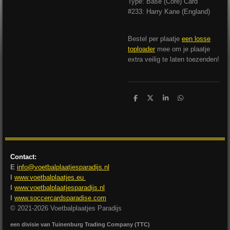
Type: Base (Core) Card
#233: Harry Kane (England)
Bestel per plaatje
een losse
toploader
mee om je plaatje
extra veilig te laten toezenden!
D
D
S
D
e
e
h
e
l
e
a
l
e
l
r
e
n
e
n
Contact:
E
info@voetbalplaatjesparadijs.nl
I
www.voetbalplaatjes.eu
I
www.voetbalplaatjesparadijs.nl
I
www.soccercardsparadise.com
© 2021-2026 Voetbalplaatjes Paradijs
een divisie van Tuinenburg Trading Company (TTC)