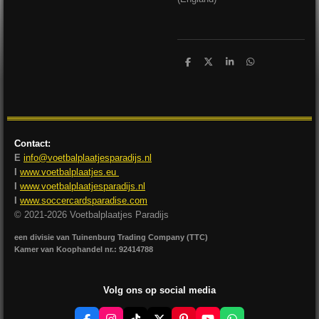
D
D
S
D
e
e
h
e
l
e
a
l
e
l
r
e
n
e
n
Contact:
E
info@voetbalplaatjesparadijs.nl
I
www.voetbalplaatjes.eu
I
www.voetbalplaatjesparadijs.nl
I
www.soccercardsparadise.com
© 2021-2026 Voetbalplaatjes Paradijs
een divisie van Tuinenburg Trading Company (TTC)
Kamer van Koophandel nr.: 92414788
Volg ons op social media