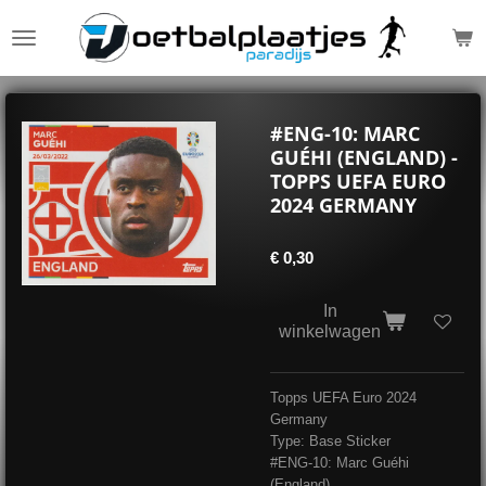
Ga
direct
naar
de
hoofdinhoud
#ENG-10: MARC
GUÉHI (ENGLAND) -
TOPPS UEFA EURO
2024 GERMANY
€ 0,30
In
winkelwagen
Topps UEFA Euro 2024
Germany
Type: Base Sticker
#ENG-10: Marc Guéhi
(England)