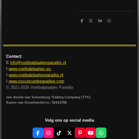
D
D
S
D
e
e
h
e
l
e
a
l
e
l
r
e
n
e
n
Contact:
E
info@voetbalplaatjesparadijs.nl
I
www.voetbalplaatjes.eu
I
www.voetbalplaatjesparadijs.nl
I
www.soccercardsparadise.com
© 2021-2026 Voetbalplaatjes Paradijs
een divisie van Tuinenburg Trading Company (TTC)
Kamer van Koophandel nr.: 92414788
Volg ons op social media
F
I
T
X
P
Y
W