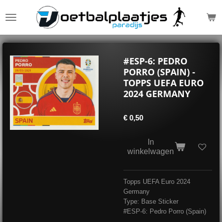
Ga
direct
naar
de
hoofdinhoud
#ESP-6: PEDRO
PORRO (SPAIN) -
TOPPS UEFA EURO
2024 GERMANY
€ 0,50
In
winkelwagen
Topps UEFA Euro 2024
Germany
Type: Base Sticker
#ESP-6: Pedro Porro (Spain)