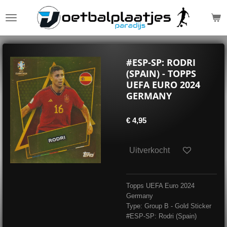
Ga
direct
naar
de
hoofdinhoud
#ESP-SP: RODRI
(SPAIN) - TOPPS
UEFA EURO 2024
GERMANY
€ 4,95
Uitverkocht
Topps UEFA Euro 2024
Germany
Type: Group B - Gold Sticker
#ESP-SP: Rodri (Spain)