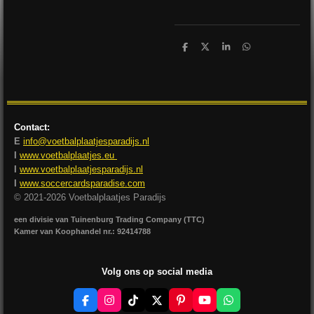
D
D
S
D
e
e
h
e
l
e
a
l
e
l
r
e
n
e
n
Contact:
E
info@voetbalplaatjesparadijs.nl
I
www.voetbalplaatjes.eu
I
www.voetbalplaatjesparadijs.nl
I
www.soccercardsparadise.com
© 2021-2026 Voetbalplaatjes Paradijs
een divisie van Tuinenburg Trading Company (TTC)
Kamer van Koophandel nr.: 92414788
Volg ons op social media
F
I
T
X
P
Y
W