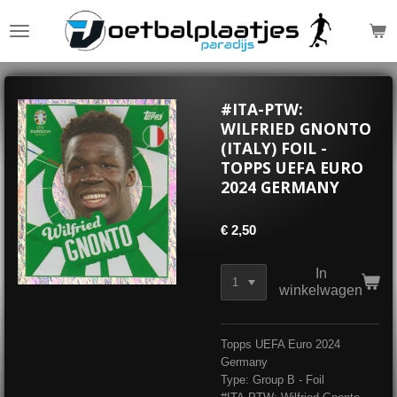
Ga
direct
naar
de
hoofdinhoud
#ITA-PTW:
WILFRIED GNONTO
(ITALY) FOIL -
TOPPS UEFA EURO
2024 GERMANY
€ 2,50
In
winkelwagen
Topps UEFA Euro 2024
Germany
Type: Group B - Foil