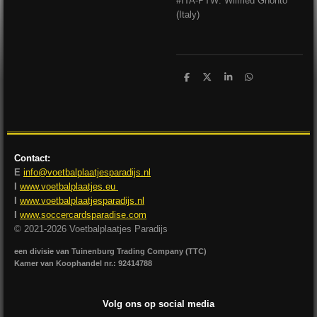
#ITA-PTW: Wilfried Gnonto
(Italy)
D
D
S
D
e
e
h
e
l
e
a
l
e
l
r
e
n
e
n
Contact:
E
info@voetbalplaatjesparadijs.nl
I
www.voetbalplaatjes.eu
I
www.voetbalplaatjesparadijs.nl
I
www.soccercardsparadise.com
© 2021-2026 Voetbalplaatjes Paradijs
een divisie van Tuinenburg Trading Company (TTC)
Kamer van Koophandel nr.: 92414788
Volg ons op social media